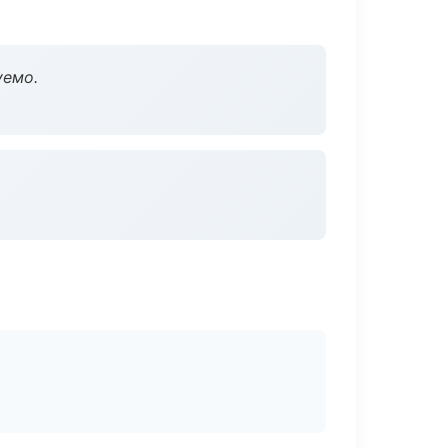
уемо.