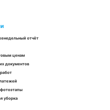
ми
женедельный отчёт
птовым ценам
их документов
 работ
платежей
 фотоэтапы
ая уборка