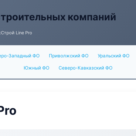
строительных компаний
Строй Line Pro
еро-Западный ФО
Приволжский ФО
Уральский ФО
Южный ФО
Северо-Кавказский ФО
Pro