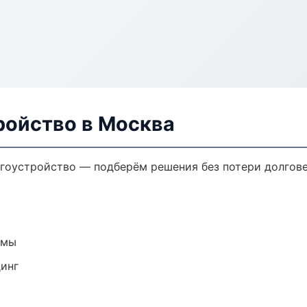
ройство в Москва
гоустройство — подберём решения без потери долгове
емы
динг