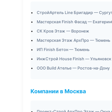
СтройАртель Line Бригадир — Сургу
Мастерская Finish Фасад — Екатерин
СК Кров Этаж — Воронеж
Мастерская Этаж АрхПро — Тюмень
ИП Finish Бетон — Тюмень
ИнжСтрой House Finish — Ульяновск
ООО Build Ателье — Ростов-на-Дону
Компании в Москва
Проект-Строй АрхПро Этаж — Окна 